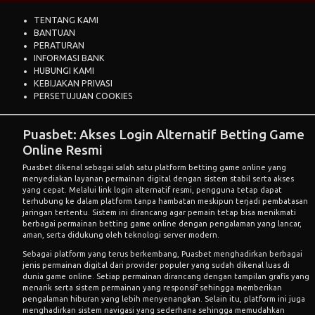
TENTANG KAMI
BANTUAN
PERATURAN
INFORMASI BANK
HUBUNGI KAMI
KEBIJAKAN PRIVASI
PERSETUJUAN COOKIES
Puasbet: Akses Login Alternatif Betting Game
Online Resmi
Puasbet
dikenal sebagai salah satu platform betting game online yang
menyediakan layanan permainan digital dengan sistem stabil serta akses
yang cepat. Melalui link login alternatif resmi, pengguna tetap dapat
terhubung ke dalam platform tanpa hambatan meskipun terjadi pembatasan
jaringan tertentu. Sistem ini dirancang agar pemain tetap bisa menikmati
berbagai permainan betting game online dengan pengalaman yang lancar,
aman, serta didukung oleh teknologi server modern.
Sebagai platform yang terus berkembang, Puasbet menghadirkan berbagai
jenis permainan digital dari provider populer yang sudah dikenal luas di
dunia game online. Setiap permainan dirancang dengan tampilan grafis yang
menarik serta sistem permainan yang responsif sehingga memberikan
pengalaman hiburan yang lebih menyenangkan. Selain itu, platform ini juga
menghadirkan sistem navigasi yang sederhana sehingga memudahkan