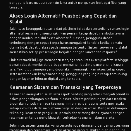
pengguna baru maupun pemain lama untuk mengakses berbagai fitur yang
tersedia.
Akses Login Alternatif Puasbet yang Cepat dan
Stabil
Salah satu keunggulan utama dari platform ini adalah tersedianya akses login
alternatif resmi yang memungkinkan pemain tetap dapat membuka layanan
dengan mudah. Melalui
akses alternatif Puasbet
, pengguna dapat
terhubung dengan cepat tanpa harus mengalami kendala ketika domain
utama tidak dapat diakses pada jaringan tertentu. Sistem server yang stabil
memastikan setiap proses login berjalan dengan lancar dan responsif.
Link alternatif ini juga membantu menjaga stabilitas akses platform sehingga
pemain dapat menikmati berbagai permainan betting game online kapan
saja. Teknologi jaringan yang digunakan memungkinkan akses tetap cepat
serta memberikan kenyamanan bagi pengguna yang ingin tetap terhubung
dengan layanan hiburan digital yang tersedia.
Keamanan Sistem dan Transaksi yang Terpercaya
Keamanan merupakan salah satu aspek penting yang selalu menjadi prioritas
dalam pengembangan platform Puasbet. Sistem perlindungan data modern
digunakan untuk menjaga keamanan informasi pengguna serta memastikan
setiap aktivitas di dalam platform berjalan dengan aman. Dengan dukungan
teknologi keamanan yang kuat, pemain dapat mengakses layanan dengan
rasa nyaman tanpa perlu khawatir terhadap keamanan akun mereka.
Selain itu, sistem transaksi yang tersedia juga dirancang dengan proses yang
transparan dan terpercaya. Setiap aktivitas yang dilakukan oleh pengguna