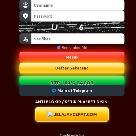
Remember Me
Masuk
Daftar Sekarang
RTP 100% GACOR
Main di Telegram
ANTI BLOKIR / KETIK PUASBET DISINI
JELAJAHCEPAT.COM
Desktop
Wap