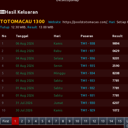
Hasil Keluaran
TOTOMACAU 1300
Website:
https://poolstotomacao.com/
, Hari:
Setiap 
Tutup:
12.30 WIB
, Result:
13.00 WIB
No
Tanggal
Hari
Pasaran
Result
1
06 Aug 2026
Kamis
TM1 - 938
9894
2
05 Aug 2026
Rabu
TM1 - 937
0629
3
04 Aug 2026
Selasa
TM1 - 936
9201
4
03 Aug 2026
Senin
TM1 - 935
2590
5
02 Aug 2026
Minggu
TM1 - 934
8208
6
01 Aug 2026
Sabtu
TM1 - 933
7781
7
01 Aug 2026
Sabtu
TM1 - 932
7781
8
01 Aug 2026
Sabtu
TM1 - 931
7781
9
31 Jul 2026
Jumat
TM1 - 930
6207
10
30 Jul 2026
Kamis
TM1 - 929
1072
First
1
2
3
4
5
6
7
8
9
10
11
12
13
14
15
(